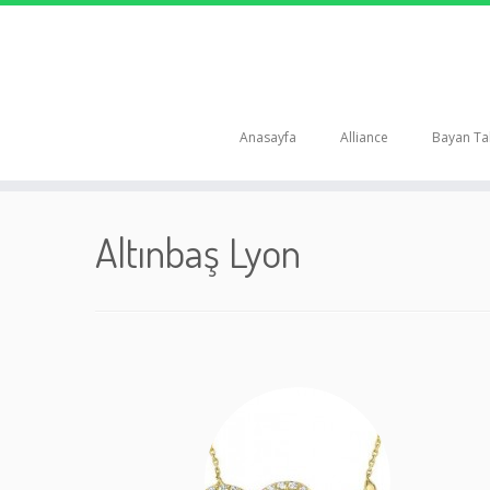
Anasayfa
Alliance
Bayan Tak
Skip
to
Altınbaş Lyon
content