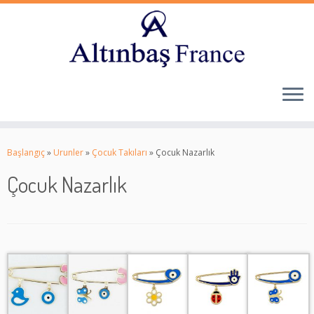
Skip
to
Başlangıç
»
Urunler
»
Çocuk Takıları
»
Çocuk Nazarlık
content
Çocuk Nazarlık