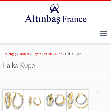
Skip
to
Başlangıç
»
Urunler
»
Bayan Takıları
»
Küpe
»
Halka Küpe
content
Halka Küpe