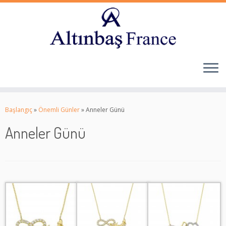
Skip
to
Başlangıç
»
Önemli Günler
»
Anneler Günü
content
Anneler Günü