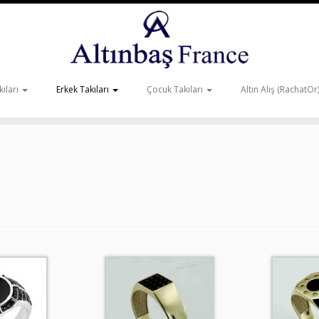
ıları
Erkek Takıları
Çocuk Takıları
Altın Alış (RachatOr