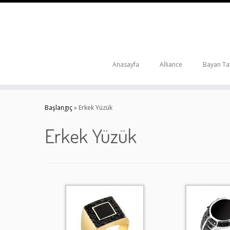
Anasayfa
Alliance
Bayan Tak
Skip
to
Başlangıç
»
Erkek Yüzük
content
Erkek Yüzük