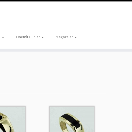
)
Önemli Günler
Mağazalar