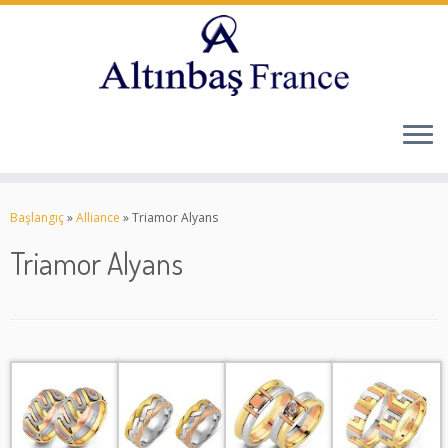
Skip
to
Başlangıç
»
Alliance
»
Triamor Alyans
content
Triamor Alyans