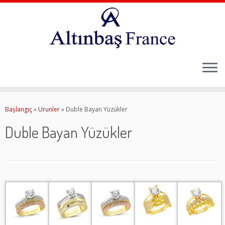
Skip
to
Başlangıç
»
Urunler
»
Duble Bayan Yüzükler
content
Duble Bayan Yüzükler