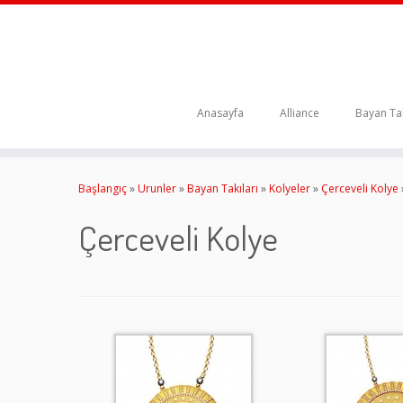
Anasayfa
Alliance
Bayan Tak
Skip
to
Başlangıç
»
Urunler
»
Bayan Takıları
»
Kolyeler
»
Çerceveli Kolye
content
Çerceveli Kolye