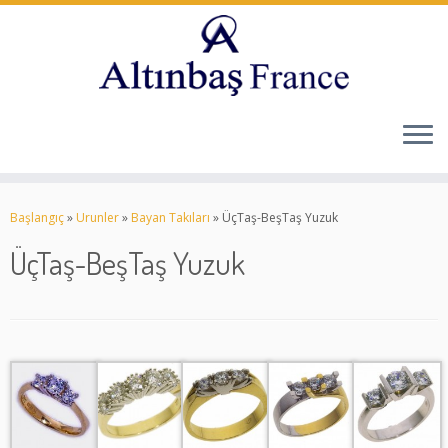
Skip
to
Başlangıç
»
Urunler
»
Bayan Takıları
»
ÜçTaş-BeşTaş Yuzuk
content
ÜçTaş-BeşTaş Yuzuk