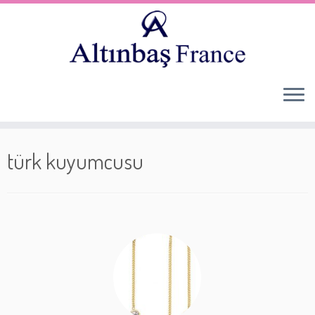
Skip
to
türk kuyumcusu
content