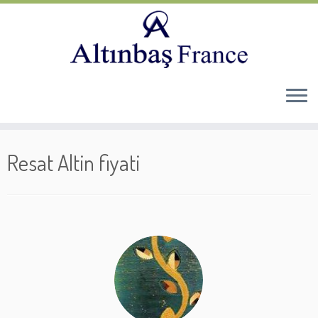
Skip
to
Resat Altin fiyati
content