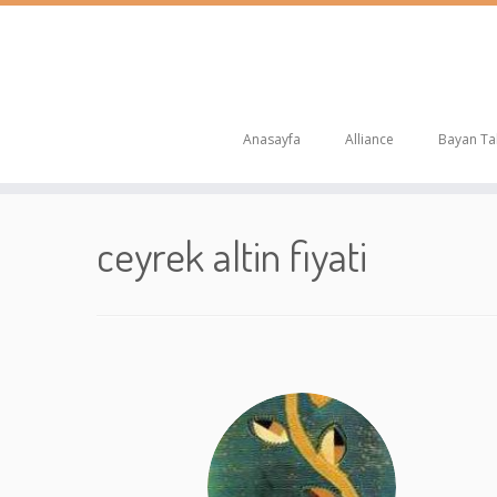
Anasayfa
Alliance
Bayan Tak
Skip
to
ceyrek altin fiyati
content